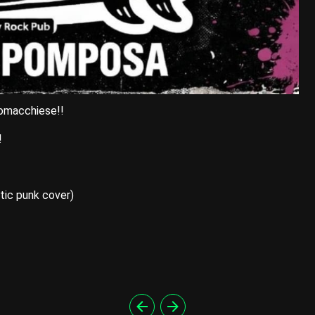
comacchiese!!
!
tic punk cover)