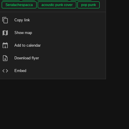
Seratachespacca
acoustic punk cover
pop punk
Copy link
Show map
Add to calendar
Download flyer
Embed