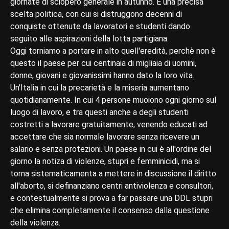
giornate di sciopero generale in autunno. È una precisa
scelta politica, con cui si distruggono decenni di
conquiste ottenute da lavoratori e studenti dando
seguito alle aspirazioni della lotta partigiana.
Oggi torniamo a portare in alto quell'eredità, perchè non è
questo il paese per cui centinaia di migliaia di uomini,
donne, giovani e giovanissimi hanno dato la loro vita.
Un'Italia in cui la precarietà e la miseria aumentano
quotidianamente. In cui 4 persone muoiono ogni giorno sul
luogo di lavoro, e tra questi anche a degli studenti
costretti a lavorare gratuitamente, venendo educati ad
accettare che sia normale lavorare senza ricevere un
salario e senza protezioni. Un paese in cui è all'ordine del
giorno la notiza di violenze, stupri e femminicidi, ma si
torna sistematicamenta a mettere in discussione il diritto
all'aborto, si definanziano centri antiviolenza e consultori,
e contestualmente si prova a far passare una DDL stupri
che elimina completamente il consenso dalla questione
della violenza.