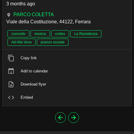
3 months ago
PARCO COLETTA
Viale della Costituzione, 44122, Ferrara
concerto
musica
corteo
La Resistenza
Ad Alta Voce
pranzo sociale
Copy link
Add to calendar
Download flyer
Embed