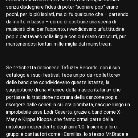
senza disdegnare l’idea di poter “suonare pop” erano
pochi, per lo più isolati, ma ci fu qualcuno che – partendo
da molto in basso – cercò di costruire una scena di
musicisti che, per l’appunto, rivendicavano un’attitudine
pop e cantavano nella lingua con cui erano cresciuti, pur
mantenendosi lontani mille miglia dal mainstream.
Se l’etichetta riccionese Tafuzzy Records, con il suo
catalogo e i suoi festival, fece un po’ da «collettore»
delle band che condividevano queste istanze, la
suggestione di una «Fenice della musica italiana» che
portasse la tradizione nostrana della canzone pop a
risorgere dalle ceneri in cui era piombata, nacque lungo un
improbabile asse Lodi-Caserta, grazie a band come X-
Mary e Klippa Kloppa, che fanno ormai parte della
mitologia indipendente degli anni ’00. Insieme a loro,
gruppi e cantautori come i Camillas, lo stesso Mr.Brace e