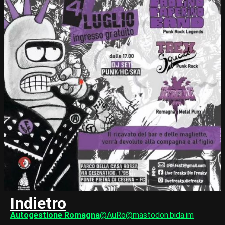
Indietro
Autogestione Romagna
@AuRo@mastodon.bida.im