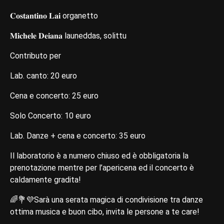
𝐂𝐨𝐬𝐭𝐚𝐧𝐭𝐢𝐧𝐨 𝐋𝐚𝐢 organetto
𝐌𝐢𝐜𝐡𝐞𝐥𝐞 𝐃𝐞𝐢𝐚𝐧𝐚 launeddas, solittu
Contributo per
Lab. canto: 20 euro
Cena e concerto: 25 euro
Solo Concerto: 10 euro
Lab. Danze + cena e concerto: 35 euro
Il laboratorio è a numero chiuso ed è obbligatoria la
prenotazione mentre per l’apericena ed il concerto è
caldamente gradita!
🌈💐💜Sarà una serata magica di condivisione tra danze
ottima musica e buon cibo, invita le persone a te care!