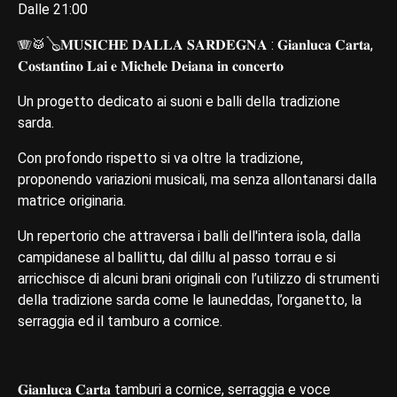
Dalle 21:00
🪗🥁🪕𝐌𝐔𝐒𝐈𝐂𝐇𝐄 𝐃𝐀𝐋𝐋𝐀 𝐒𝐀𝐑𝐃𝐄𝐆𝐍𝐀 : 𝐆𝐢𝐚𝐧𝐥𝐮𝐜𝐚 𝐂𝐚𝐫𝐭𝐚,
𝐂𝐨𝐬𝐭𝐚𝐧𝐭𝐢𝐧𝐨 𝐋𝐚𝐢 𝐞 𝐌𝐢𝐜𝐡𝐞𝐥𝐞 𝐃𝐞𝐢𝐚𝐧𝐚 𝐢𝐧 𝐜𝐨𝐧𝐜𝐞𝐫𝐭𝐨
Un progetto dedicato ai suoni e balli della tradizione
sarda.
Con profondo rispetto si va oltre la tradizione,
proponendo variazioni musicali, ma senza allontanarsi dalla
matrice originaria.
Un repertorio che attraversa i balli dell'intera isola, dalla
campidanese al ballittu, dal dillu al passo torrau e si
arricchisce di alcuni brani originali con l’utilizzo di strumenti
della tradizione sarda come le launeddas, l’organetto, la
serraggia ed il tamburo a cornice.
𝐆𝐢𝐚𝐧𝐥𝐮𝐜𝐚 𝐂𝐚𝐫𝐭𝐚 tamburi a cornice, serraggia e voce