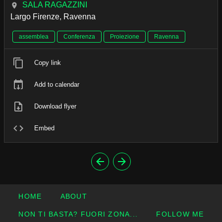
SALA RAGAZZINI
Largo Firenze, Ravenna
assemblea
Conferenza
Proiezione
Ravenna
Copy link
Add to calendar
Download flyer
Embed
HOME
ABOUT
NON TI BASTA? FUORI ZONA...
FOLLOW ME