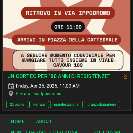
UN CORTEO PER "80 ANNI DI RESISTENZE"
Friday, Apr 25, 2025, 11:00 AM
Ferrara - via Ippodromo
25 aprile
Ferrara
manifestazione
pranzodiquartiere
HOME
ABOUT
NON TI BASTA? FUORI ZONA...
FOLLOW ME