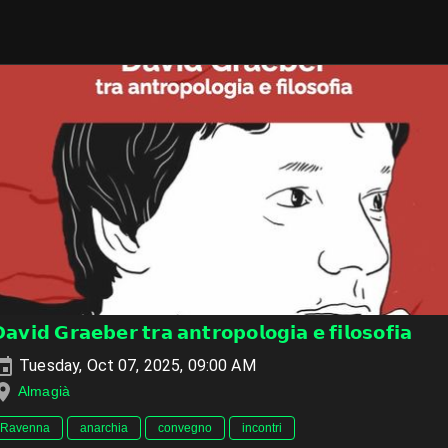
𝗮𝘃𝗶𝗱 𝗚𝗿𝗮𝗲𝗯𝗲𝗿 𝘁𝗿𝗮 𝗮𝗻𝘁𝗿𝗼𝗽𝗼𝗹𝗼𝗴𝗶𝗮 𝗲 𝗳𝗶𝗹𝗼𝘀𝗼𝗳𝗶𝗮
Tuesday, Oct 07, 2025, 09:00 AM
Almagià
Ravenna
anarchia
convegno
incontri