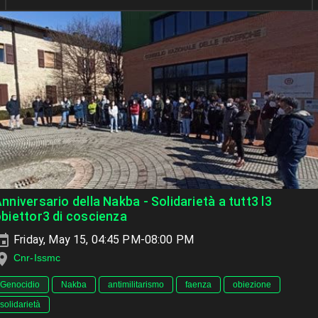
nniversario della Nakba - Solidarietà a tutt3 l3
biettor3 di coscienza
Friday, May 15, 04:45 PM-08:00 PM
Cnr-Issmc
Genocidio
Nakba
antimilitarismo
faenza
obiezione
solidarietà