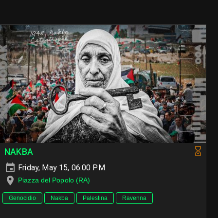
NAKBA
Friday, May 15, 06:00 PM
Piazza del Popolo (RA)
Genocidio
Nakba
Palestina
Ravenna