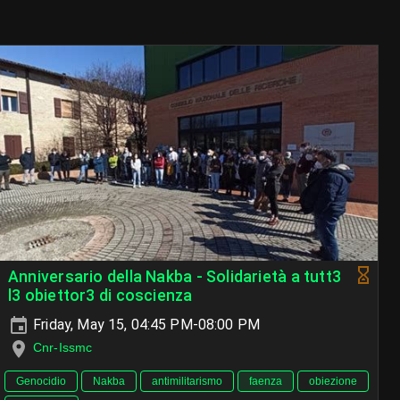
Anniversario della Nakba - Solidarietà a tutt3
l3 obiettor3 di coscienza
Friday, May 15, 04:45 PM-08:00 PM
Cnr-Issmc
Genocidio
Nakba
antimilitarismo
faenza
obiezione