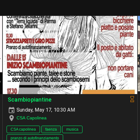
Scambiopiantine
Sunday, May 17, 10:30 AM
CSA Capolinea
CSA capolinea
faenza
musica
pranzo di autofinanziamento