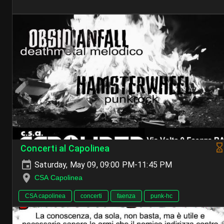
Concerti al Capolinea
Saturday, May 09, 09:00 PM-11:45 PM
CSA Capolinea
CSA capolinea
concerti
faenza
punk-hc