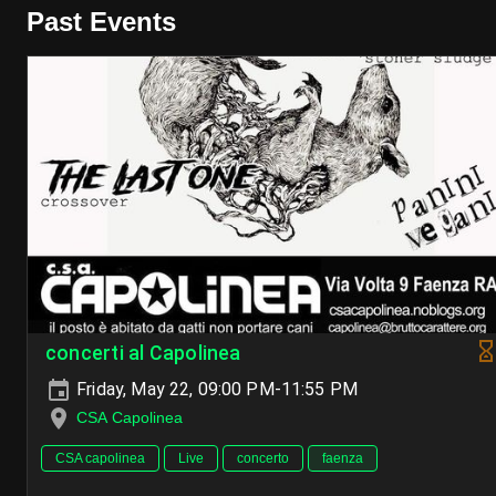
Past Events
concerti al Capolinea
Friday, May 22, 09:00 PM-11:55 PM
CSA Capolinea
CSA capolinea
Live
concerto
faenza