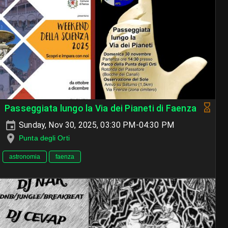
Passeggiata lungo la Via dei Pianeti di Faenza
Sunday, Nov 30, 2025, 03:30 PM-04:30 PM
Punta degli Orti
astronomia
faenza