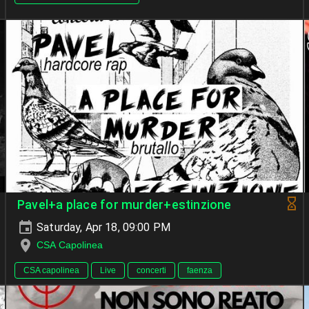
Pavel+a place for murder+estinzione
Saturday, Apr 18, 09:00 PM
CSA Capolinea
CSA capolinea
Live
concerti
faenza