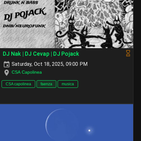
DJ Nak | DJ Cevap | DJ Pojack
Saturday, Oct 18, 2025, 09:00 PM
CSA Capolinea
CSA capolinea
faenza
musica