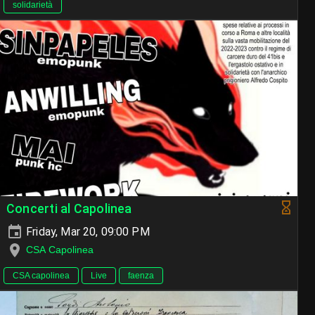
solidarietà
Concerti al Capolinea
Friday, Mar 20, 09:00 PM
CSA Capolinea
CSA capolinea
Live
faenza