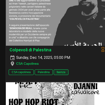
Colpevoli di Palestina
Sunday, Dec 14, 2025, 05:00 PM
CSA Capolinea
CSA capolinea
Palestina
faenza