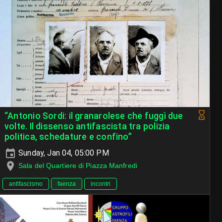
“Antonio Sordi: il granarolese che fuggì due
volte. Il dissenso antifascista tra polizia
politica, schedature e confino”
Sunday, Jan 04, 05:00 PM
Sala del Quartiere di Piazza Manfredi
antifascismo
faenza
incontri