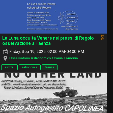
La Luna occulta Venere nei pressi di Regolo -
osservazione a Faenza
Friday, Sep 19, 2025, 02:00 PM-04:00 PM
Osservatorio Astronomico Urania Lamonia
astrofili
astronomia
faenza