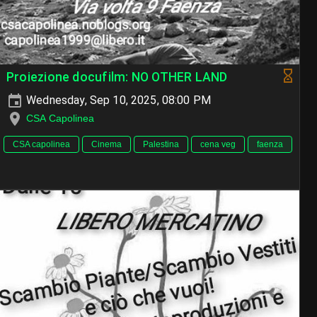
Proiezione docufilm: NO OTHER LAND
Wednesday, Sep 10, 2025, 08:00 PM
CSA Capolinea
CSA capolinea
Cinema
Palestina
cena veg
faenza