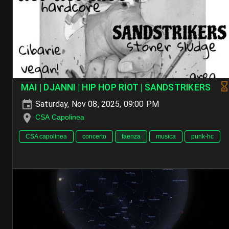
MAI | DJANNI | HIP HOP RIOT | SANDSTRIKERS
Saturday, Nov 08, 2025, 09:00 PM
CSA Capolinea
CSA capolinea
concerto
faenza
musica
punk-hc