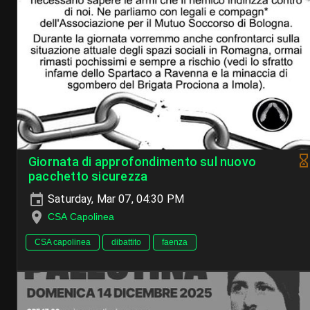
Giornata di approfondimento sul nuovo
pacchetto sicurezza
Saturday, Mar 07, 04:30 PM
CSA Capolinea
CSA capolinea
dibattito
faenza