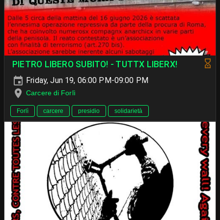
PIETRO LIBERO SUBITO! - TUTTX LIBERX!
Friday, Jun 19, 06:00 PM-09:00 PM
Carcere di Forlì
Forlì
carcere
presidio
solidarietà