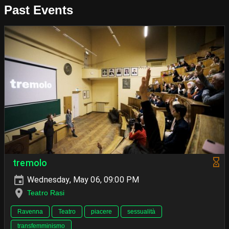
Past Events
tremolo
Wednesday, May 06, 09:00 PM
Teatro Rasi
Ravenna
Teatro
piacere
sessualità
transfemminismo