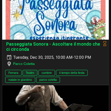
Passeggiata Sonora - Ascoltare il mondo che
ci circonda
Tuesday, Dec 30, 2025, 10:00 AM-12:00 PM
Parco Coletta
Ferrara
Teatro
cumbre
il tempo della festa
natale in giardino
parco coletta