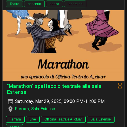
Teatro
concerto
danza
laboratori
"Marathon" spettacolo teatrale alla sala
Estense
Saturday, Mar 29, 2025, 09:00 PM-11:00 PM
Ferrara, Sala Estense
Ferrara
Live
Officina Teatrale A_ctuar
Sala Estense