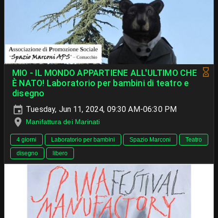
MIO - IL MONDO APPARTIENE ALL'ULTIMO CHE
È NATO! Laboratorio per bambini di teatro e
disegno
Tuesday, Jun 11, 2024, 09:30 AM-06:30 PM
Manifattura dei Marinati
4 giorni
Laboratorio per bambini
Spazio Marconi
Teatro
disegno
libero