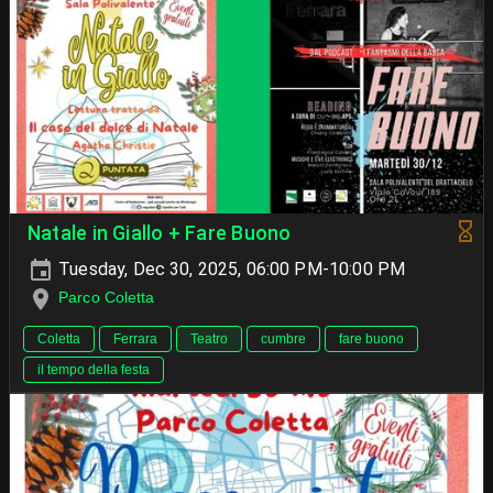
Natale in Giallo + Fare Buono
Tuesday, Dec 30, 2025, 06:00 PM-10:00 PM
Parco Coletta
Coletta
Ferrara
Teatro
cumbre
fare buono
il tempo della festa