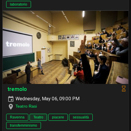
laboratorio
tremolo
Wednesday, May 06, 09:00 PM
Teatro Rasi
Ravenna
Teatro
piacere
sessualità
transfemminismo