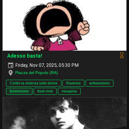
Adesso basta!
Friday, Nov 07, 2025, 05:30 PM
Piazza del Popolo (RA)
Contro la violenza sulle donne
Ravenna
antisessismo
femminismo
flash-mob
misoginia