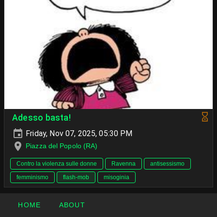
Adesso basta!
Friday, Nov 07, 2025, 05:30 PM
Piazza del Popolo (RA)
Contro la violenza sulle donne
Ravenna
antisessismo
femminismo
flash-mob
misoginia
HOME
ABOUT